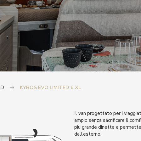
ED
KYROS EVO LIMITED 6 XL
Il van progettato per i viaggia
ampio senza sacrificare il com
più grande dinette e permett
dall’esterno.