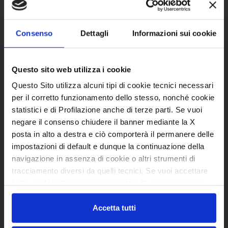
Consenso
Dettagli
Informazioni sui cookie
Questo sito web utilizza i cookie
Questo Sito utilizza alcuni tipi di cookie tecnici necessari
per il corretto funzionamento dello stesso, nonché cookie
statistici e di Profilazione anche di terze parti. Se vuoi
negare il consenso chiudere il banner mediante la X
posta in alto a destra e ciò comporterà il permanere delle
impostazioni di default e dunque la continuazione della
ELISE (tessuto)
navigazione in assenza di cookie o altri strumenti di
Standard
tracciamento diversi da quelli tecnici. Se vuoi accettare
tutti i cookie clicca su acconsento tutti, se invece vuoi
autonomamente selezionare i cookie da accettare clicca
su acconsento selezionati. Se vuoi saperne di più clicca
Accetta tutti
qui. Cliccando sul tasto "Acconsento" permetti l'utilizzo