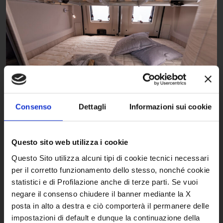
Consenso
Dettagli
Informazioni sui cookie
ZONA NOTTE
Questo sito web utilizza i cookie
La zona notte del van Kyros Elite di CI è progettata per il massimo
Questo Sito utilizza alcuni tipi di cookie tecnici necessari
comfort e versatilità. Offre reti a doghe sollevabili per trasportare
bagagli o attrezzature, letti di dimensioni extra e, dove disponibile,
per il corretto funzionamento dello stesso, nonché cookie
un letto supplementare in dinette. Nei modelli DUO XL, il letto
statistici e di Profilazione anche di terze parti. Se vuoi
posteriore è basculante ed elettrico, mentre le reti sono
sollevabili (6 e DUO) o amovibili (5). Tre armadi amovibili
negare il consenso chiudere il banner mediante la X
separatamente (6 e DUO), pareti interne rivestite in Soft Touch,
posta in alto a destra e ciò comporterà il permanere delle
doppio pavimento amovibile (DUO), materassi “Sleep Comfort” in
tessuto traspirante, illuminazione LED e un pensile aggiuntivo (2 e
impostazioni di default e dunque la continuazione della