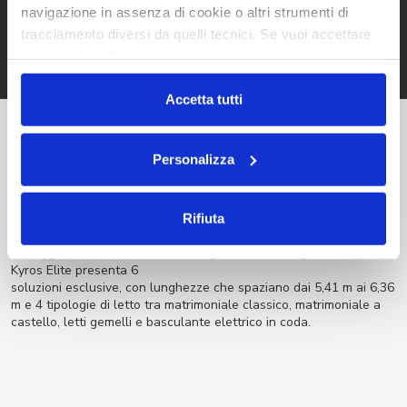
DUO) completano questa area.
navigazione in assenza di cookie o altri strumenti di
tracciamento diversi da quelli tecnici. Se vuoi accettare
tutti i cookie clicca su acconsento tutti, se invece vuoi
autonomamente selezionare i cookie da accettare clicca
su acconsento selezionati. Se vuoi saperne di più clicca
Accetta tutti
qui. Cliccando sul tasto "Acconsento" permetti l'utilizzo
dei cookie.
Personalizza
Un van facile da vivere
Rifiuta
Esperienze di viaggio indimenticabili con Kyros Elite: il compagno
di viaggio perfetto per vacanze in grande stile. La gamma van
Kyros Elite presenta 6
soluzioni esclusive, con lunghezze che spaziano dai 5,41 m ai 6,36
m e 4 tipologie di letto tra matrimoniale classico, matrimoniale a
castello, letti gemelli e basculante elettrico in coda.