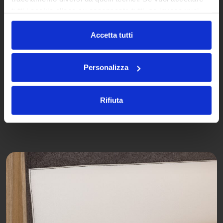
tutti i cookie clicca su acconsento tutti, se invece vuoi
autonomamente selezionare i cookie da accettare clicca
su acconsento selezionati. Se vuoi saperne di più clicca
Accetta tutti
qui. Cliccando sul tasto "Acconsento" permetti l'utilizzo
dei cookie.
Personalizza
SATIN (similpelle)
Rifiuta
Standard