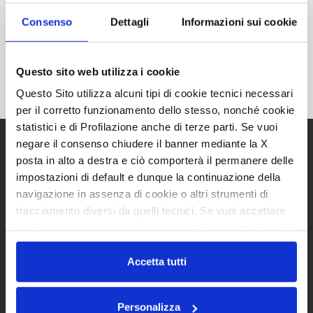
Consenso
Dettagli
Informazioni sui cookie
MAGIS 95 XT
Questo sito web utilizza i cookie
Questo Sito utilizza alcuni tipi di cookie tecnici necessari
per il corretto funzionamento dello stesso, nonché cookie
statistici e di Profilazione anche di terze parti. Se vuoi
negare il consenso chiudere il banner mediante la X
posta in alto a destra e ciò comporterà il permanere delle
KYROS
Prima volta in camper?
impostazioni di default e dunque la continuazione della
MAGIS
Virtual Tour
navigazione in assenza di cookie o altri strumenti di
tracciamento diversi da quelli tecnici. Se vuoi accettare
HORON
Assistenza
tutti i cookie clicca su acconsento tutti, se invece vuoi
HORON FIT
Concessionari
autonomamente selezionare i cookie da accettare clicca
SPRING EDITION
su acconsento selezionati. Se vuoi saperne di più clicca
Accetta tutti
qui. Cliccando sul tasto "Acconsento" permetti l'utilizzo
dei cookie.
Privacy Policy
Catalogo
Personalizza