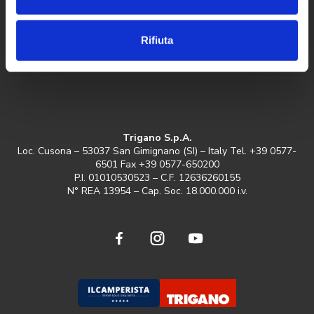
Cookie Policy
News
Gestione dei cookie
Richiesta Informazioni
Rifiuta
Newsletter
Manuale d’uso e Manutenzione
Trigano S.p.A.
Loc. Cusona – 53037 San Gimignano (SI) – Italy Tel. +39 0577-
6501 Fax +39 0577-650200
P.I. 01010530523 – C.F. 12636260155
N° REA 13954 – Cap. Soc. 18.000.000 i.v.