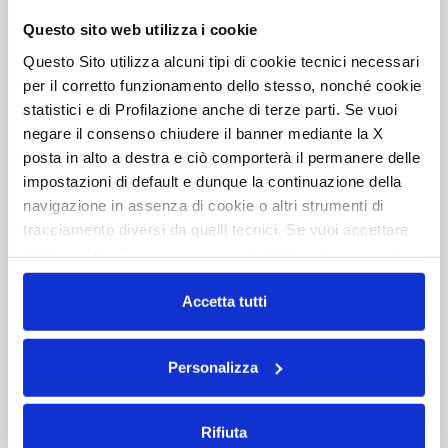
Questo sito web utilizza i cookie
Questo Sito utilizza alcuni tipi di cookie tecnici necessari
HORON ELITE 84 M
per il corretto funzionamento dello stesso, nonché cookie
statistici e di Profilazione anche di terze parti. Se vuoi
negare il consenso chiudere il banner mediante la X
posta in alto a destra e ciò comporterà il permanere delle
HORON ELITE 90 M
impostazioni di default e dunque la continuazione della
navigazione in assenza di cookie o altri strumenti di
tracciamento diversi da quelli tecnici. Se vuoi accettare
tutti i cookie clicca su acconsento tutti, se invece vuoi
HORON 84 M
autonomamente selezionare i cookie da accettare clicca
su acconsento selezionati. Se vuoi saperne di più clicca
Accetta tutti
qui. Cliccando sul tasto "Acconsento" permetti l'utilizzo
dei cookie.
HORON 90 M SPORT
Personalizza
Rifiuta