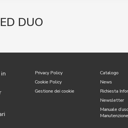
TED DUO
 in
Privacy Policy
Catalogo
Cookie Policy
News
Gestione dei cookie
Richiesta Info
r
Newsletter
Manuale d’us
ri
Manutenzion