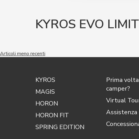
KYROS EVO LIMI
Navigazione
Articoli meno recenti
articoli
KYROS
Prima volta
camper?
MAGIS
Virtual Tou
HORON
Assistenza
HORON FIT
Concessiona
SPRING EDITION