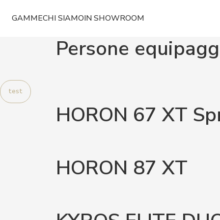
GAMME
CHI SIAMO
IN SHOWROOM
Persone equipagg
test
HORON 67 XT Spr
HORON 87 XT