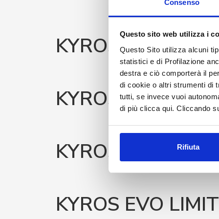
Consenso
Questo sito web utilizza i c
KYROS ELITE 2
Questo Sito utilizza alcuni ti
statistici e di Profilazione a
destra e ciò comporterà il pe
di cookie o altri strumenti di
KYROS ELITE K2
tutti, se invece vuoi autono
di più clicca qui. Cliccando s
KYROS EVO LIMI
Rifiuta
KYROS EVO LIMIT