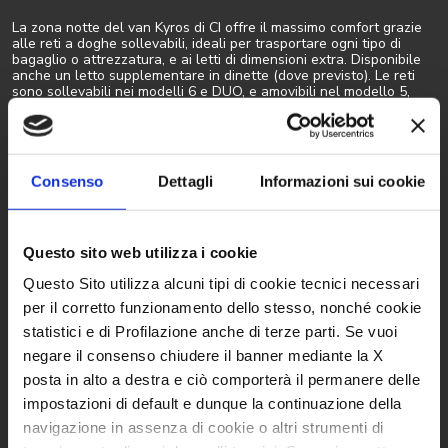
La zona notte del van Kyros di CI offre il massimo comfort grazie
alle reti a doghe sollevabili, ideali per trasportare ogni tipo di
bagaglio o attrezzatura, e ai letti di dimensioni extra. Disponibile
anche un letto supplementare in dinette (dove previsto). Le reti
sono sollevabili nei modelli 6 e DUO, e amovibili nel modello 5,
mentre armadi e pensili capienti garantiscono spazio aggiuntivo. Il
doppio pavimento amovibile del modello DUO, i materassi “Sleep
Comfort” in tessuto traspirante e l’illuminazione 100% LED
completano questa zona notte. Dormi sogni tranquilli.
Consenso
Dettagli
Informazioni sui cookie
Questo sito web utilizza i cookie
Questo Sito utilizza alcuni tipi di cookie tecnici necessari
per il corretto funzionamento dello stesso, nonché cookie
statistici e di Profilazione anche di terze parti. Se vuoi
negare il consenso chiudere il banner mediante la X
posta in alto a destra e ciò comporterà il permanere delle
impostazioni di default e dunque la continuazione della
navigazione in assenza di cookie o altri strumenti di