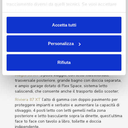
Novità camper CI 2020 in esposizione
tracciamento diversi da quelli tecnici. Se vuoi accettare
a Vita all’Aria Aperta
tutti i cookie clicca su acconsento tutti, se invece vuoi
autonomamente selezionare i cookie da accettare clicca
Tra le novità camper CI saranno esposti tre modelli camper
su acconsento selezionati. Se vuoi saperne di più clicca
Accetta tutti
seintegrali, un motorhome e un modello van.
qui. Cliccando sul tasto "Acconsento" permetti l'utilizzo
dei cookie.
Personalizza
Camper Semintegrali
Horon 87 XT
4 posti letto, con letti gemelli e letto
basculante, doccia indipendente e dinette face to face con
Rifiuta
tavolo a libro;
Magis 95 XT
5 posti viaggio, con letto matrimoniale
trasversale posteriore, grande bagno con doccia separata,
e ampio garage dotato di Flex Space, sistema letto
saliscendi, che consente anche il trasporto dello scooter;
Riviera 87 XT
l’alto di gamma con doppio pavimento per
proteggere impianti e serbatoi e aumentare la capacità di
stivaggio, 4 posti letto con letti gemelli nella zona
posteriore e letto basculante sopra la dinette, quest’ultima
face to face con tavolo a libro, toilette e doccia
indipendente.