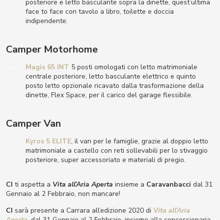
posteriore e letto basculante sopra la dinette, quest’ultima
face to face con tavolo a libro, toilette e doccia
indipendente.
Camper Motorhome
Magis 65 INT
5 posti omologati con letto matrimoniale
centrale posteriore, letto basculante elettrico e quinto
posto letto opzionale ricavato dalla trasformazione della
dinette, Flex Space, per il carico del garage flessibile.
Camper Van
Kyros 5 ELITE
, il van per le famiglie, grazie al doppio letto
matrimoniale a castello con reti sollevabili per lo stivaggio
posteriore, super accessoriato e materiali di pregio.
CI
ti aspetta a
Vita all’Aria Aperta
insieme a
Caravanbacci
dal 31
Gennaio al 2 Febbraio, non mancare!
CI
sarà presente a Carrara all’edizione 2020 di
Vita all’Aria
Aperta
, dal 31 Gennaio al 2 Febbraio, insieme alla concessionaria