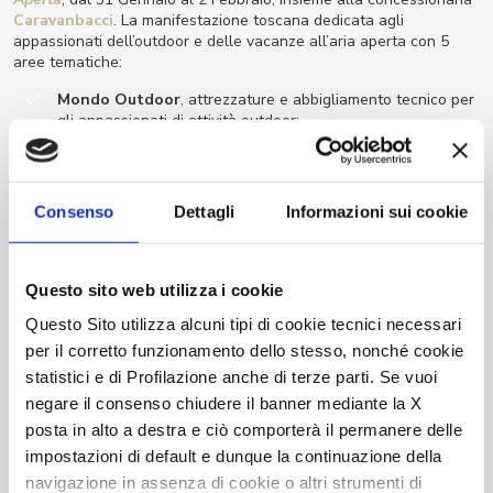
Caravanbacci
. La manifestazione toscana dedicata agli
appassionati dell’outdoor e delle vacanze all’aria aperta con 5
aree tematiche:
Mondo Outdoor
, attrezzature e abbigliamento tecnico per
gli appassionati di attività outdoor;
MareBlu
, dedicato alla piccola nautica;
Percorsi turistici
, per la valorizzazione del territorio da un
punto di vista ambientale, enogastronomico e culturale;
Consenso
Dettagli
Informazioni sui cookie
Cammini
, rivolto agli amanti del turismo lento;
Camper & Accessori
, con 10.000 mq dedicati alle
opportunità del nuovo e dell’usato.
Questo sito web utilizza i cookie
Questo Sito utilizza alcuni tipi di cookie tecnici necessari
Dove vedere la gamma CI 2020 a Vita
per il corretto funzionamento dello stesso, nonché cookie
statistici e di Profilazione anche di terze parti. Se vuoi
all’Aria Aperta
negare il consenso chiudere il banner mediante la X
Caravanbacci illustrerà la gamma CI 2020 al Padiglione B, corsia
posta in alto a destra e ciò comporterà il permanere delle
16 – 17, stand 450-456.
impostazioni di default e dunque la continuazione della
navigazione in assenza di cookie o altri strumenti di