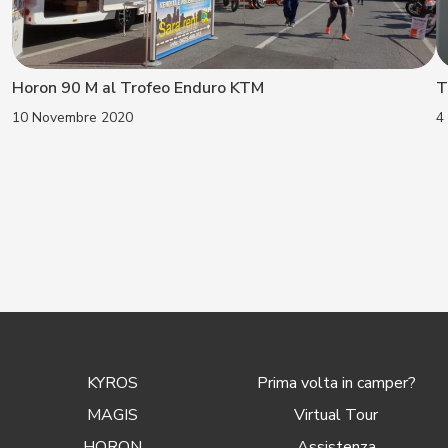
Horon 90 M al Trofeo Enduro KTM
T
10 Novembre 2020
4
KYROS
Prima volta in camper?
MAGIS
Virtual Tour
HORON
Assistenza