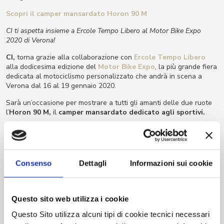
Scopri il camper mansardato Horon 90 M
CI ti aspetta insieme a Ercole Tempo Libero al Motor Bike Expo
2020 di Verona!
CI,
torna grazie alla collaborazione con
Ercole Tempo Libero
alla dodicesima edizione del
Motor Bike Expo
, la più grande fiera
dedicata al motociclismo personalizzato che andrà in scena a
Verona dal 16 al 19 gennaio 2020.
Sarà un’occasione per mostrare a tutti gli amanti delle due ruote
l’
Horon 90 M
,
il
camper mansardato dedicato agli sportivi.
Il camper mansardato pensato per
gli sportivi: Horon 90 M
Consenso
Dettagli
Informazioni sui cookie
CI ha progettato l’Horon 90 M il camper mansardato pensato
appositamente per gli sportivi.
Un camper ultra multifunzionale, che permette agli sportivi delle
Questo sito web utilizza i cookie
due ruote di vivere la propria passione sui campi di gara senza
rinunciare alla comodità di casa ed avere tutto con sé.
Questo Sito utilizza alcuni tipi di cookie tecnici necessari