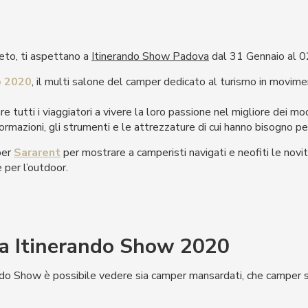
eto, ti aspettano a
Itinerando Show Padova
dal 31 Gennaio al 0
o 2020
, il multi salone del camper dedicato al turismo in movim
e tutti i viaggiatori a vivere la loro passione nel migliore dei mo
ormazioni, gli strumenti e le attrezzature di cui hanno bisogno per
per
Sararent
per mostrare a camperisti navigati e neofiti le novità
 per l’outdoor.
 a Itinerando Show 2020
ndo Show è possibile vedere sia camper mansardati, che camper s