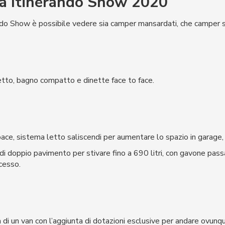
 a Itinerando Show 2020
ndo Show è possibile vedere sia camper mansardati, che camper s
letto, bagno compatto e dinette face to face.
pace, sistema letto saliscendi per aumentare lo spazio in garage
 di doppio pavimento per stivare fino a 690 litri, con gavone pas
ccesso.
à di un van con l’aggiunta di dotazioni esclusive per andare ovunqu