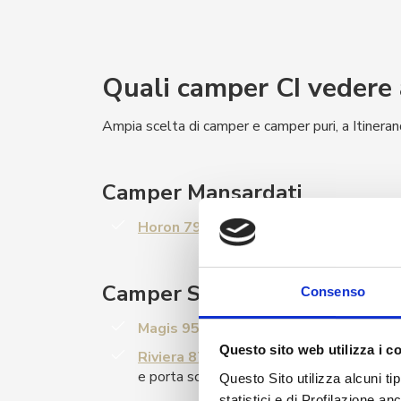
Quali camper CI vedere
Ampia scelta di camper e camper puri, a Itinera
Camper Mansardati
Horon 79 M
sotto i 7 metri, con 8 posti 
Camper Semintegrali
Consenso
Magis 95 XT
con 5 posti viaggio, Flex S
Questo sito web utilizza i c
Riviera 87 XT
con letti gemelli e dotato
e porta scarpe all’interno del gradino di a
Questo Sito utilizza alcuni ti
statistici e di Profilazione a