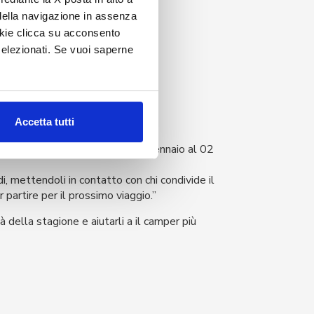
della navigazione in assenza
ookie clicca su acconsento
elezionati. Se vuoi saperne
e senza rinunciare a niente.
2 Febbraio. Non mancare!
Accetta tutti
ento, in scena a Padova dal 31 Gennaio al 02
di, mettendoli in contatto con chi condivide il
 partire per il prossimo viaggio.”
 della stagione e aiutarli a il camper più