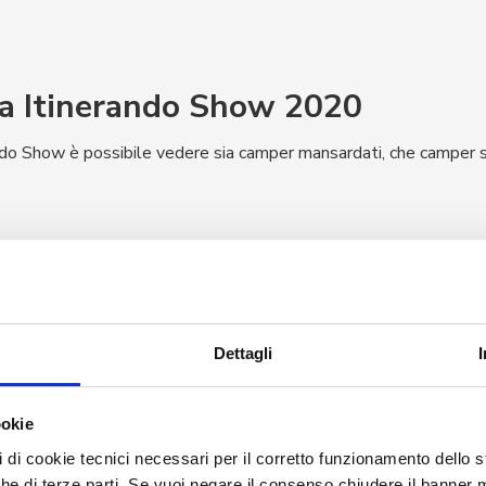
 a Itinerando Show 2020
ndo Show è possibile vedere sia camper mansardati, che camper s
letto, bagno compatto e dinette face to face.
Dettagli
pace, sistema letto saliscendi per aumentare lo spazio in garage
ookie
 di doppio pavimento per stivare fino a 690 litri, con gavone pas
ccesso.
pi di cookie tecnici necessari per il corretto funzionamento dello
nche di terze parti. Se vuoi negare il consenso chiudere il banner 