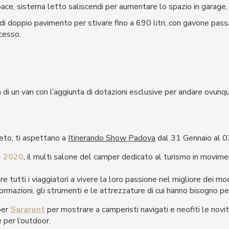
pace, sistema letto saliscendi per aumentare lo spazio in garage
 di doppio pavimento per stivare fino a 690 litri, con gavone pas
ccesso.
à di un van con l’aggiunta di dotazioni esclusive per andare ovunqu
eto, ti aspettano a
Itinerando Show Padova
dal 31 Gennaio al 0
o 2020
, il multi salone del camper dedicato al turismo in movim
e tutti i viaggiatori a vivere la loro passione nel migliore dei mo
ormazioni, gli strumenti e le attrezzature di cui hanno bisogno per
per
Sararent
per mostrare a camperisti navigati e neofiti le novità
 per l’outdoor.