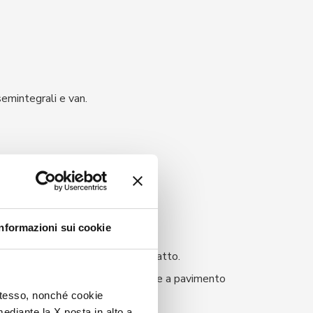
emintegrali e van.
Informazioni sui cookie
, letto trasversale e bagno compatto.
sante nella parte anteriore, botole a pavimento
 stesso, nonché cookie
mediante la X posta in alto a