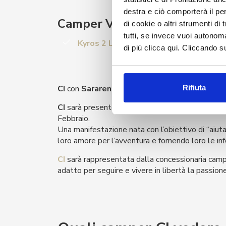
destra e ciò comporterà il pe
Camper Van
di cookie o altri strumenti di
tutti, se invece vuoi autono
Kyros 2 Limited Editio
n
tutta la praticit
di più clicca qui. Cliccando s
CI
con
Sararent
concessionaria camper del Ven
Rifiuta
CI
sarà presente anche quest’anno a
Itinerand
Febbraio.
Una manifestazione nata con l’obiettivo di “aiutar
loro amore per l’avventura e fornendo loro le inf
CI
sarà rappresentata dalla concessionaria cam
adatto per seguire e vivere in libertà la passione