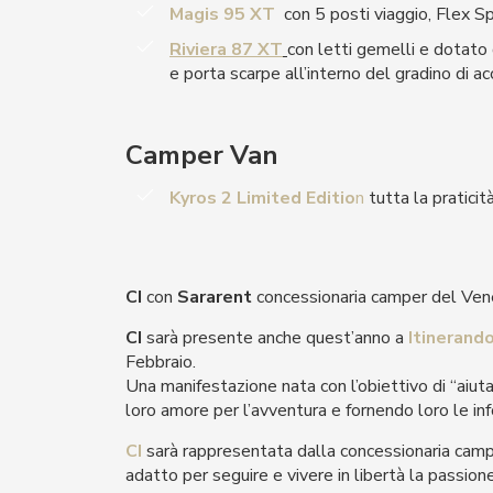
Magis 95 XT
con 5 posti viaggio, Flex S
Riviera 87 XT
con letti gemelli e dotato
e porta scarpe all’interno del gradino di a
Camper Van
Kyros 2 Limited Editio
n
tutta la praticit
CI
con
Sararent
concessionaria camper del Ven
CI
sarà presente anche quest’anno a
Itinerand
Febbraio.
Una manifestazione nata con l’obiettivo di “aiutar
loro amore per l’avventura e fornendo loro le inf
CI
sarà rappresentata dalla concessionaria cam
adatto per seguire e vivere in libertà la passione