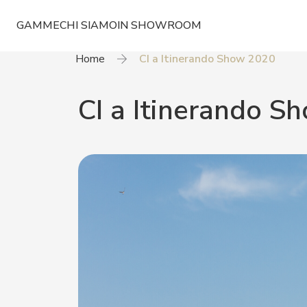
GAMME
CHI SIAMO
IN SHOWROOM
Home
CI a Itinerando Show 2020
CI a Itinerando S