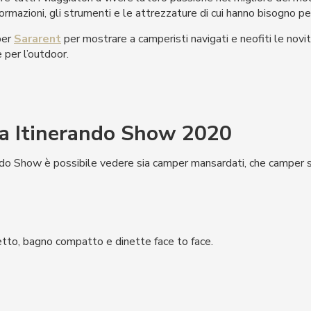
ormazioni, gli strumenti e le attrezzature di cui hanno bisogno per
per
Sararent
per mostrare a camperisti navigati e neofiti le novità
 per l’outdoor.
 a Itinerando Show 2020
ndo Show è possibile vedere sia camper mansardati, che camper s
letto, bagno compatto e dinette face to face.