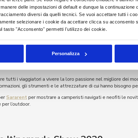
rmanere delle impostazioni di default e dunque la continuazione 
 tracciamento diversi da quelli tecnici. Se vuoi accettare tutti i c
mamente selezionare i cookie da accettare clicca su acconsento s
à di un van con l’aggiunta di dotazioni esclusive per andare ovunqu
ul tasto "Acconsento" permetti l'utilizzo dei cookie.
eto, ti aspettano a
Itinerando Show Padova
dal 31 Gennaio al 0
Personalizza
o 2020
, il multi salone del camper dedicato al turismo in movim
e tutti i viaggiatori a vivere la loro passione nel migliore dei mo
ormazioni, gli strumenti e le attrezzature di cui hanno bisogno per
per
Sararent
per mostrare a camperisti navigati e neofiti le novità
 per l’outdoor.